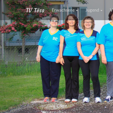
TV Töss
Erwachsene
Jugend
V