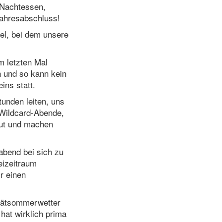
 Nachtessen,
ahresabschluss!
el, bei dem unsere
m letzten Mal
n und so kann kein
ins statt.
tunden leiten, uns
Wildcard-Abende,
gut und machen
labend bei sich zu
eizeitraum
r einen
pätsommerwetter
hat wirklich prima