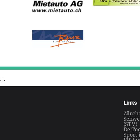
‹
›
Links
Zürch
Schwe
(STV)
De To
Sport 