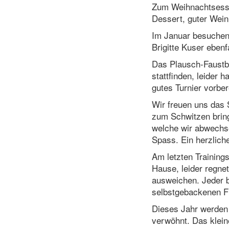
Zum Weihnachtsesse
Dessert, guter Wei
Im Januar besuchen 
Brigitte Kuser ebenfa
Das Plausch-Faustba
stattfinden, leider
gutes Turnier vorber
Wir freuen uns das S
zum Schwitzen brin
welche wir abwechse
Spass. Ein herzlich
Am letzten Trainings
Hause, leider regne
ausweichen. Jeder b
selbstgebackenen Fl
Dieses Jahr werden
verwöhnt. Das klein