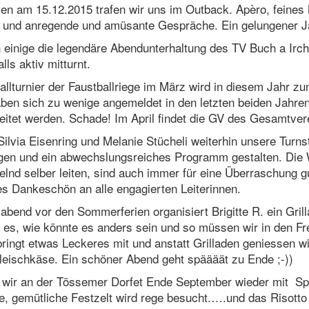
n am 15.12.2015 trafen wir uns im Outback. Apèro, feines
n und anregende und amüsante Gespräche. Ein gelungener J
einige die legendäre Abendunterhaltung des TV Buch a Irch
lls aktiv mitturnt.
llturnier der Faustballriege im März wird in diesem Jahr zu
 haben sich zu wenige angemeldet in den letzten beiden Jahre
eitet werden. Schade! Im April findet die GV des Gesamtvere
ilvia Eisenring und Melanie Stücheli weiterhin unsere Turns
gen und ein abwechslungsreiches Programm gestalten. Die 
lnd selber leiten, sind auch immer für eine Überraschung 
es Dankeschön an alle engagierten Leiterinnen.
abend vor den Sommerferien organisiert Brigitte R. ein Gril
t es, wie könnte es anders sein und so müssen wir in den Fr
ringt etwas Leckeres mit und anstatt Grilladen geniessen wi
eischkäse. Ein schöner Abend geht späääät zu Ende ;-))
 wir an der Tössemer Dorfet Ende September wieder mit S
e, gemütliche Festzelt wird rege besucht.….und das Risotto 