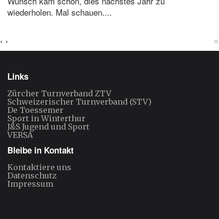
Wunsch kam schon, dies nächstes Jahr zu
wiederholen. Mal schauen....
×
‹
›
Links
Zürcher Turnverband ZTV
Schweizerischer Turnverband (STV)
De Toessemer
Sport in Winterthur
J&S Jugend und Sport
VERSA
Bleibe in Kontakt
Kontaktiere uns
Datenschutz
Impressum