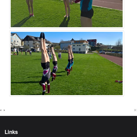
×
‹
›
Links